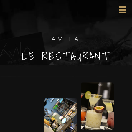
—
A V I L A
—
LE RESTAURANT